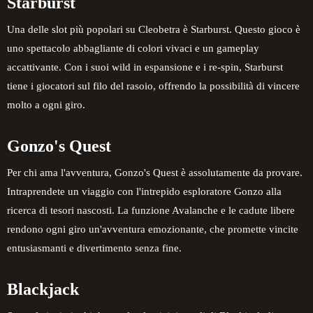
Starburst
Una delle slot più popolari su Cleobetra è Starburst. Questo gioco è
uno spettacolo abbagliante di colori vivaci e un gameplay
accattivante. Con i suoi wild in espansione e i re-spin, Starburst
tiene i giocatori sul filo del rasoio, offrendo la possibilità di vincere
molto a ogni giro.
Gonzo's Quest
Per chi ama l'avventura, Gonzo's Quest è assolutamente da provare.
Intraprendete un viaggio con l'intrepido esploratore Gonzo alla
ricerca di tesori nascosti. La funzione Avalanche e le cadute libere
rendono ogni giro un'avventura emozionante, che promette vincite
entusiasmanti e divertimento senza fine.
Blackjack