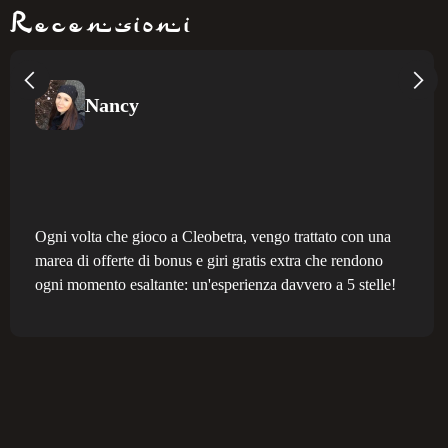
Recensioni
Nancy
Ogni volta che gioco a Cleobetra, vengo trattato con una
marea di offerte di bonus e giri gratis extra che rendono
ogni momento esaltante: un'esperienza davvero a 5 stelle!