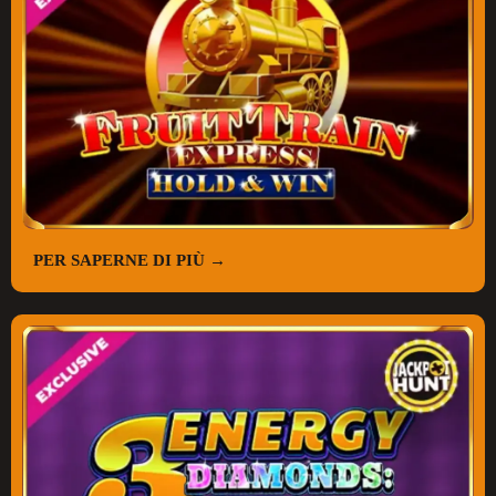
PER SAPERNE DI PIÙ →