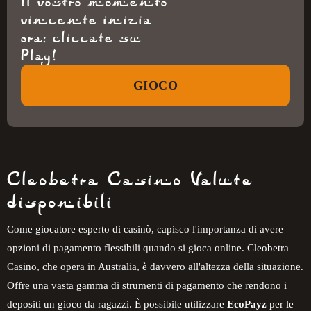
Il vostro momento
vincente inizia
ora: cliccate su
Play!
GIOCO
Cleobetra Casino Valute
disponibili
Come giocatore esperto di casinò, capisco l'importanza di avere
opzioni di pagamento flessibili quando si gioca online. Cleobetra
Casino, che opera in Australia, è davvero all'altezza della situazione.
Offre una vasta gamma di strumenti di pagamento che rendono i
depositi un gioco da ragazzi. È possibile utilizzare
EcoPayz
per le