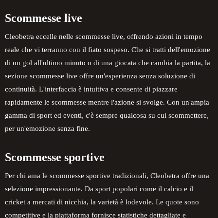
Scommesse live
Cleobetra eccelle nelle scommesse live, offrendo azioni in tempo
reale che vi terranno con il fiato sospeso. Che si tratti dell'emozione
di un gol all'ultimo minuto o di una giocata che cambia la partita, la
sezione scommesse live offre un'esperienza senza soluzione di
continuità. L'interfaccia è intuitiva e consente di piazzare
rapidamente le scommesse mentre l'azione si svolge. Con un'ampia
gamma di sport ed eventi, c'è sempre qualcosa su cui scommettere,
per un'emozione senza fine.
Scommesse sportive
Per chi ama le scommesse sportive tradizionali, Cleobetra offre una
selezione impressionante. Da sport popolari come il calcio e il
cricket a mercati di nicchia, la varietà è lodevole. Le quote sono
competitive e la piattaforma fornisce statistiche dettagliate e