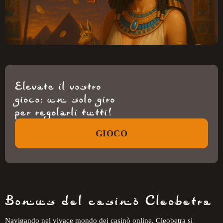
Elevate il vostro
gioco: un solo giro
per regolarli tutti!
GIOCO
Bonus del casinò Cleobetra
Navigando nel vivace mondo dei casinò online, Cleobetra si