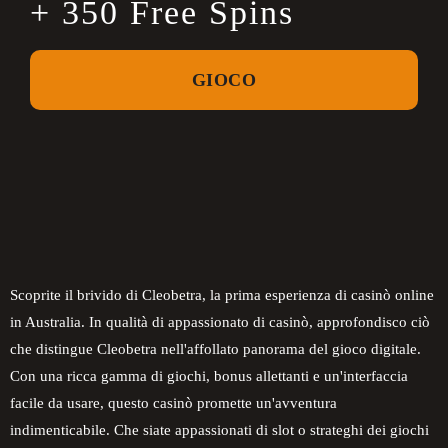
+ 350 Free Spins
GIOCO
Scoprite il brivido di Cleobetra, la prima esperienza di casinò online
in Australia. In qualità di appassionato di casinò, approfondisco ciò
che distingue Cleobetra nell'affollato panorama del gioco digitale.
Con una ricca gamma di giochi, bonus allettanti e un'interfaccia
facile da usare, questo casinò promette un'avventura
indimenticabile. Che siate appassionati di slot o strateghi dei giochi