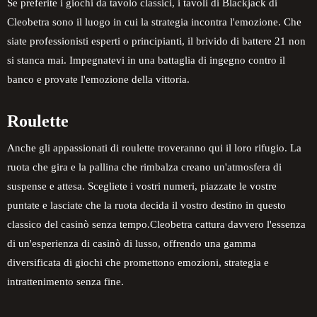
Se preferite i giochi da tavolo classici, i tavoli di Blackjack di
Cleobetra sono il luogo in cui la strategia incontra l'emozione. Che
siate professionisti esperti o principianti, il brivido di battere 21 non
si stanca mai. Impegnatevi in una battaglia di ingegno contro il
banco e provate l'emozione della vittoria.
Roulette
Anche gli appassionati di roulette troveranno qui il loro rifugio. La
ruota che gira e la pallina che rimbalza creano un'atmosfera di
suspense e attesa. Scegliete i vostri numeri, piazzate le vostre
puntate e lasciate che la ruota decida il vostro destino in questo
classico del casinò senza tempo.Cleobetra cattura davvero l'essenza
di un'esperienza di casinò di lusso, offrendo una gamma
diversificata di giochi che promettono emozioni, strategia e
intrattenimento senza fine.